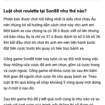
Luật chơi roulette tại Son88 như thế nào?
Phiên bản được chơi nổi tiếng nhất là kiểu chơi châu Âu
nên chúng tôi sẽ hướng dẫn cách chơi này cho anh em.
Một bánh xe của chúng ta có 38 ô được viết số lên nhưng
với bản châu Âu là chỉ có 37 ô được đánh từ số 0 tới số 36.
Khi bắt đầu chơi trò chơi thì anh em nên tiến hành bước
đặt tiền cược trước khi quay cò trên trục bánh xe.
Cổng game Son88 hiện nay luôn có sự đổi mới trong việc
thay những cửa cược để anh em chọn, gồm cả cược trong
và cược ngoài. Cổng game sẽ khóa cược lại sau khi bấm
thời gian để người chơi cược rồi cho quay bánh xe. Theo
luật lệ thì quả bóng sẽ chạy khoảng 5 vòng quay mới dừng
lại ở một ô nào đó.
Sau khi game thủ để ý kết quả cuối cùng là như nào và so
sánh với lượt cược của mình, nếu thắng thì sẽ được có