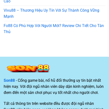
Cao
Vivu88 – Thương Hiệu Uy Tín Với Sự Thành Công Vững
Mạnh
Fo88 Có Phù Hợp Với Người Mới? Review Chi Tiết Cho Tân
Thủ
Son88
- Cổng game bài, nổ hũ đổi thưởng uy tín bật nhất
hiện nay. Với đội ngũ nhân viên dày dặn kinh nghiệm, luôn
đem đến một sân chơi phục vụ tốt nhất cho người chơi.
Tất cả thông tin trên website đều được đội ngũ nhân