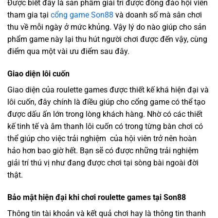
Được biết đây là sản phẩm giải trí được đông đảo hội viên
tham gia tại
cổng game Son88
và doanh số mà sân chơi
thu về mỗi ngày ở mức khủng. Vậy lý do nào giúp cho sản
phẩm game này lại thu hút người chơi được đến vậy, cùng
điểm qua một vài ưu điểm sau đây.
Giao diện lôi cuốn
Giao diện của
roulette games
được thiết kế khá hiện đại và
lôi cuốn, đây chính là điều giúp cho cổng game có thể tạo
được dấu ấn lớn trong lòng khách hàng. Nhờ có các thiết
kế tinh tế và âm thanh lôi cuốn có trong từng bàn chơi có
thể giúp cho việc trải nghiệm của hội viên trở nên hoàn
hảo hơn bao giờ hết. Bạn sẽ có được những trải nghiệm
giải trí thú vị như đang được chơi tại sòng bài ngoài đời
thật.
Bảo mật hiện đại khi chơi roulette games tại Son88
Thông tin tài khoản và kết quả chơi hay là thông tin thanh