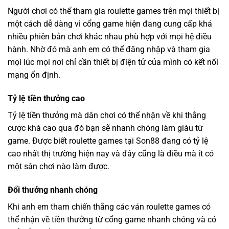
Người chơi có thể tham gia
roulette games
trên mọi thiết bị
một cách dễ dàng vì cổng game hiện đang cung cấp khá
nhiều phiên bản chơi khác nhau phù hợp với mọi hệ điều
hành. Nhờ đó mà anh em có thể đăng nhập và tham gia
mọi lúc mọi nơi chỉ cần thiết bị điện tử của mình có kết nối
mạng ổn định.
Tỷ lệ tiền thưởng cao
Tỷ lệ tiền thưởng mà dân chơi có thể nhận về khi thắng
cược khá cao qua đó bạn sẽ nhanh chóng làm giàu từ
game. Được biết
roulette games
tại Son88 đang có tỷ lệ
cao nhất thị trường hiện nay và đây cũng là điều mà ít có
một sân chơi nào làm được.
Đổi thưởng nhanh chóng
Khi anh em tham chiến thắng các ván
roulette games
có
thể nhận về tiền thưởng từ cổng game nhanh chóng và có