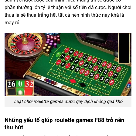
phần thưởng lớn tỷ lệ thuận với số tiền đã cược. Người chơi
thua là sẽ thua trắng hết tất cả nên hình thức này khá là
may rủi.
Luật chơi roulette games được quy định không quá khó
Những yếu tố giúp roulette games F88 trở nên
thu hút