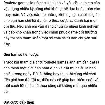
Roulette games
là trò chơi khá khó và yêu cầu anh em cần
vận dụng nhiều kỹ năng chứ không thể dựa hoàn toàn vào
may mắn. Và việc nắm rõ những kinh nghiệm chơi sẽ giúp
cho bạn hạn chế tối đa rủi ro thua cược và đánh bại mọi
đối thủ. Nếu anh em vẫn đang chưa có nhiều kinh nghiệm
và gặp khó khăn trong việc chinh phục game đổi thưởng
này thì nên tham khảo một số chia sẻ từ dân chuyên sau
đây.
Giới hạn số tiền cược
Trước khi tham gia chơi
roulette games
anh em cần đặt ra
cho mình một giới hạn nhất định và đặt mục tiêu là bao
nhiêu trong ngày. Dù là thắng hay thua thì cũng chỉ chơi
đến giới hạn đã đặt ra, điều này sẽ giúp bạn kiểm soát vốn
một cách tốt nhất, dù thua cũng sẽ không mất quá nhiều
tiền.
Đặt cược gấp thếp