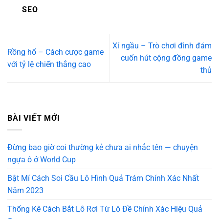
SEO
Xí ngầu – Trò chơi đình đám
Rồng hổ – Cách cược game
cuốn hút cộng đồng game
với tỷ lệ chiến thắng cao
thủ
BÀI VIẾT MỚI
Đừng bao giờ coi thường kẻ chưa ai nhắc tên — chuyện
ngựa ô ở World Cup
Bật Mí Cách Soi Cầu Lô Hình Quả Trám Chính Xác Nhất
Năm 2023
Thống Kê Cách Bắt Lô Rơi Từ Lô Đề Chính Xác Hiệu Quả