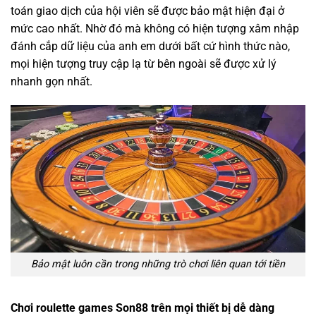
toán giao dịch của hội viên sẽ được bảo mật hiện đại ở
mức cao nhất. Nhờ đó mà không có hiện tượng xâm nhập
đánh cắp dữ liệu của anh em dưới bất cứ hình thức nào,
mọi hiện tượng truy cập lạ từ bên ngoài sẽ được xử lý
nhanh gọn nhất.
Bảo mật luôn cần trong những trò chơi liên quan tới tiền
Chơi roulette games Son88 trên mọi thiết bị dễ dàng