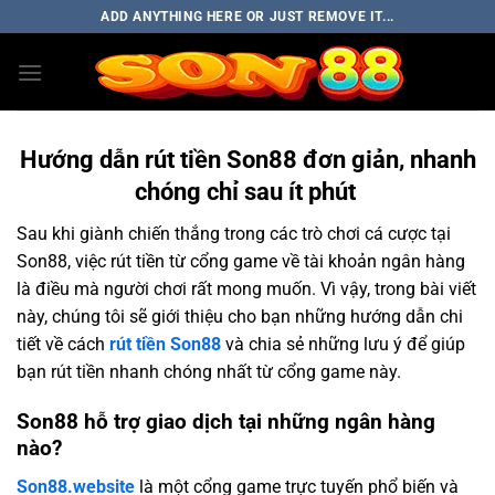
Bỏ
ADD ANYTHING HERE OR JUST REMOVE IT...
qua
nội
dung
Hướng dẫn rút tiền Son88 đơn giản, nhanh
chóng chỉ sau ít phút
Sau khi giành chiến thắng trong các trò chơi cá cược tại
Son88, việc rút tiền từ cổng game về tài khoản ngân hàng
là điều mà người chơi rất mong muốn. Vì vậy, trong bài viết
này, chúng tôi sẽ giới thiệu cho bạn những hướng dẫn chi
tiết về cách
rút tiền Son88
và chia sẻ những lưu ý để giúp
bạn rút tiền nhanh chóng nhất từ cổng game này.
Son88 hỗ trợ giao dịch tại những ngân hàng
nào?
Son88.website
là một cổng game trực tuyến phổ biến và