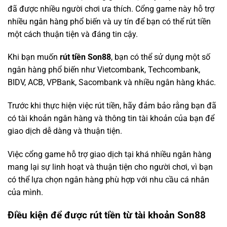
đã được nhiều người chơi ưa thích. Cổng game này hỗ trợ
nhiều ngân hàng phổ biến và uy tín để bạn có thể rút tiền
một cách thuận tiện và đáng tin cậy.
Khi bạn muốn
rút tiền Son88
, bạn có thể sử dụng một số
ngân hàng phổ biến như Vietcombank, Techcombank,
BIDV, ACB, VPBank, Sacombank và nhiều ngân hàng khác.
Trước khi thực hiện việc rút tiền, hãy đảm bảo rằng bạn đã
có tài khoản ngân hàng và thông tin tài khoản của bạn để
giao dịch dễ dàng và thuận tiện.
Việc cổng game hỗ trợ giao dịch tại khá nhiều ngân hàng
mang lại sự linh hoạt và thuận tiện cho người chơi, vì bạn
có thể lựa chọn ngân hàng phù hợp với nhu cầu cá nhân
của mình.
Điều kiện để được rút tiền từ tài khoản Son88