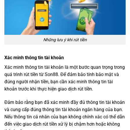
Những lưu ý khi rút tiền
Xác minh thông tin tài khoản
Xác minh thông tin tài khoản là một bước quan trọng trong
quá trình rút tiền từ Son88. Để đảm bảo tính bảo mật và
đúng người nhận tiền, bạn cần xác minh thông tin tài
khoản trước khi thực hiện giao dịch rút tiền.
Đảm bảo rằng bạn đã xác minh đầy đủ thông tin tài khoản
và cung cấp đúng thông tin tài khoản ngân hàng của bạn.
Nếu thông tin cá nhân của bạn không chính xác có thể dẫn
đến việc giao dịch rút tiền xử lý bị chậm hơn hoặc không